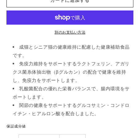
カートに追加する
ト
ト
ゥ
ゥ
ベ
ベ
ー
ー
シ
シ
別のお支払い方法
ッ
ッ
成猫とシニア猫の健康維持に配慮した健康補助食品
ク
ク
ス
ス
です。
バ
バ
免疫力維持をサポートするラクトフェリン、アガリ
リ
リ
クス菌糸体抽出物（βグルカン）の配合で健康を維持
ア
ア
し、免疫力をサポートします。
サ
サ
乳酸菌配合の優れた栄養バランスで、腸内環境をサ
プ
プ
ポートします。
リ
リ
関節の健康をサポートするグルコサミン・コンドロ
キ
キ
イチン・ヒアルロン酸を配合しました。
ャ
ャ
ッ
ッ
保証成分値
ト
ト
ア
ア