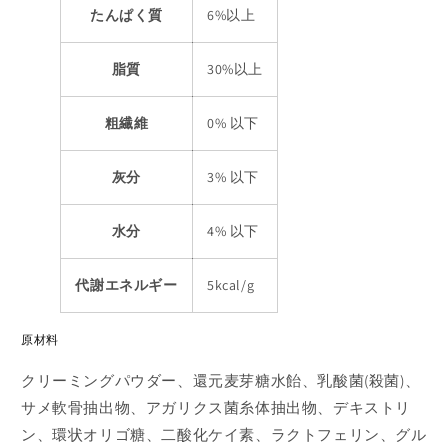
たんぱく質
6%以上
ダ
ダ
ル
ル
ト・
ト・
脂質
30%以上
シ
シ
ニ
ニ
粗繊維
0% 以下
ア
ア
90g
90g
灰分
3% 以下
の
の
数
数
量
量
水分
4% 以下
を
を
減
増
代謝エネルギー
5kcal/g
ら
や
す
す
原材料
クリーミングパウダー、還元麦芽糖水飴、乳酸菌(殺菌)、
サメ軟骨抽出物、アガリクス菌糸体抽出物、デキストリ
ン、環状オリゴ糖、二酸化ケイ素、ラクトフェリン、グル