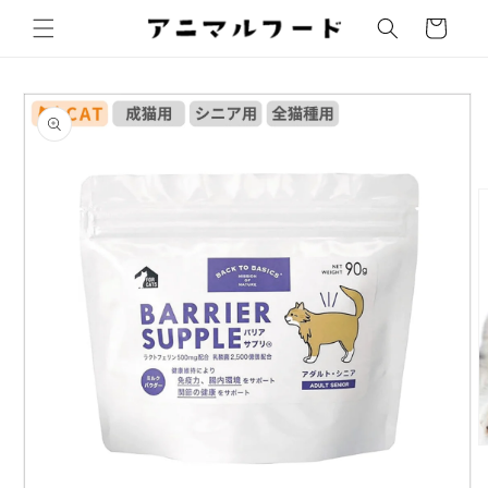
コンテ
ンツに
ー
進む
ト
商品情
報にス
キップ