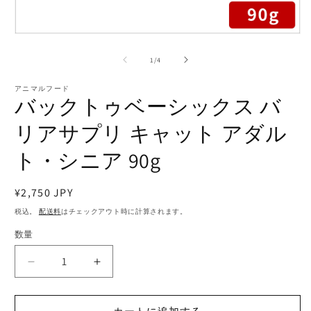
モ
ー
の
1
/
4
ダ
ル
で
アニマルフード
(
バックトゥベーシックス バ
メ
デ
リアサプリ キャット アダル
ィ
ア
(1)
ト・シニア 90g
を
開
く
通
¥2,750 JPY
常
税込。
配送料
はチェックアウト時に計算されます。
価
数量
数
格
量
バ
バ
ッ
ッ
ク
ク