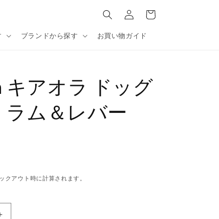
カ
グ
ー
イ
ト
ン
す
ブランドから探す
お買い物ガイド
Ora キアオラ ドッグ
 ラム＆レバー
ックアウト時に計算されます。
Kia