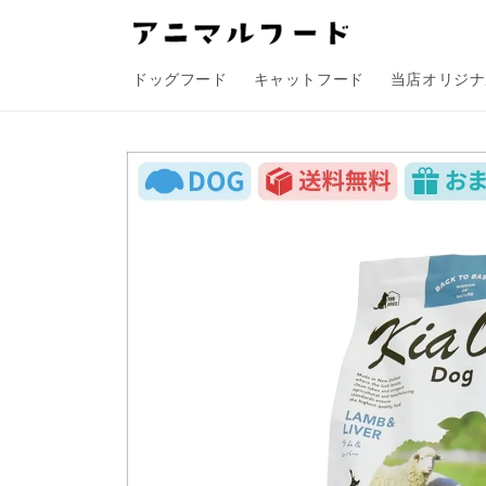
コンテ
ンツに
進む
ドッグフード
キャットフード
当店オリジナ
商品情
報にス
キップ