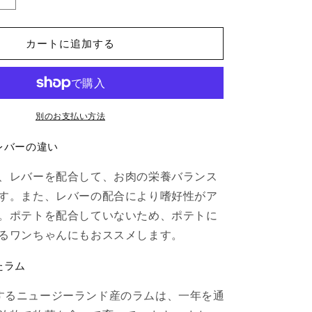
Ora
キ
カートに追加する
ア
オ
ラ
ド
ッ
別のお支払い方法
グ
レバーの違い
フ
ー
、レバーを配合して、お肉の栄養バランス
ド
す。また、レバーの配合により嗜好性がア
ラ
ム
。ポテトを配合していないため、ポテトに
＆
るワンちゃんにもおススメします。
レ
バ
たラム
ー
が使用するニュージーランド産のラムは、一年を通
4.5kg