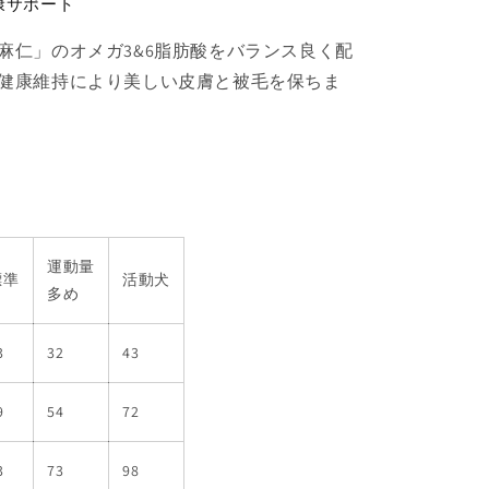
康サポート
麻仁」のオメガ3&6脂肪酸をバランス良く配
健康維持により美しい皮膚と被毛を保ちま
運動量
標準
活動犬
多め
3
32
43
9
54
72
3
73
98