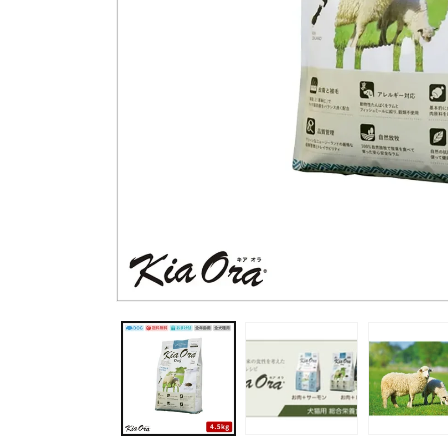
モ
ー
ダ
ル
で
メ
デ
ィ