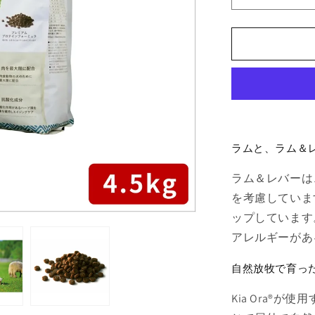
Ora
キ
ア
オ
ラ
ド
ッ
グ
ラムと、ラム＆
フ
ー
ラム＆レバーは
ド
を考慮していま
ラ
ム
ップしています
＆
アレルギーがあ
レ
バ
自然放牧で育っ
ー
Kia Ora®
4.5kg