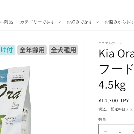
ル商品
カテゴリーで探す
お好みで探す
お悩みから探
アニマルフード
Kia 
フード
4.5kg
通
¥14,300 JPY
常
税込。
配送料
はチェ
価
数量
数
格
量
Kia