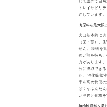
の
じて屋外で自然
数
トレイサビリテ
量
約しています。
を
減
肉原料を最大限
ら
す
犬は基本的に肉
（歯・顎）、生
せん。 獲物を
強い顎を持ち、
力があります。 
分に摂取できる
た。 消化吸収
率を高め糞便の
ぱくをふんだん
い筋肉と骨格を
植物性原料を最