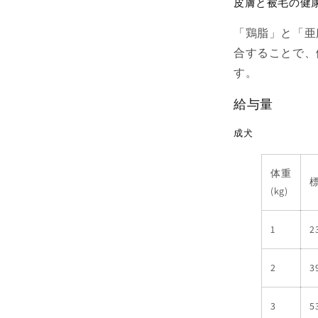
皮膚と被毛の健
「鶏脂」と「亜
合することで、
す。
給与量
成犬
体重
(kg)
1
2
2
3
3
5