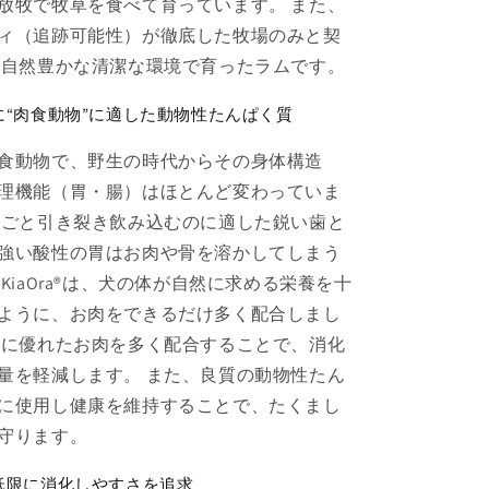
の
放牧で牧草を食べて育っています。 また、
数
ィ（追跡可能性）が徹底した牧場のみと契
量
 自然豊かな清潔な環境で育ったラムです。
を
増
に“肉食動物”に適した動物性たんぱく質
や
す
食動物で、野生の時代からその身体構造
理機能（胃・腸）はほとんど変わっていま
丸ごと引き裂き飲み込むのに適した鋭い歯と
強い酸性の胃はお肉や骨を溶かしてしまう
KiaOra®は、犬の体が自然に求める栄養を十
ように、お肉をできるだけ多く配合しまし
性に優れたお肉を多く配合することで、消化
量を軽減します。 また、良質の動物性たん
に使用し健康を維持することで、たくまし
守ります。
低限に消化しやすさを追求